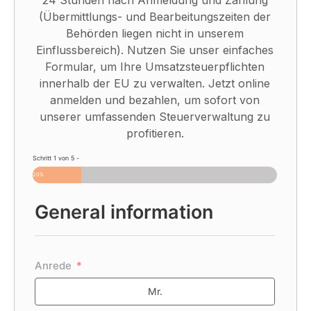
24 Stunden nach Anmeldung und Zahlung
(Übermittlungs- und Bearbeitungszeiten der
Behörden liegen nicht in unserem
Einflussbereich). Nutzen Sie unser einfaches
Formular, um Ihre Umsatzsteuerpflichten
innerhalb der EU zu verwalten. Jetzt online
anmelden und bezahlen, um sofort von
unserer umfassenden Steuerverwaltung zu
profitieren.
Schritt 1 von 5 -
20%
General information
Com
Anrede
Is the
Mr.
Is th