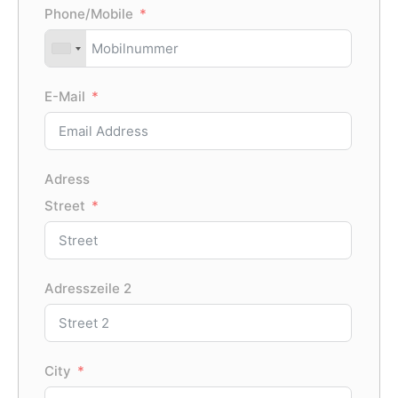
Nei
Phone/Mobile
perman
Union 
has a 
from w
E-Mail
The
Germa
Oth
Adress
Street
Adresszeile 2
Vo
City