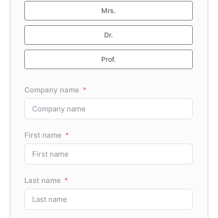
Mrs.
Dr.
Prof.
Trade
Company name
Found
First name
Where
wareho
Last name
The
outsid
perma